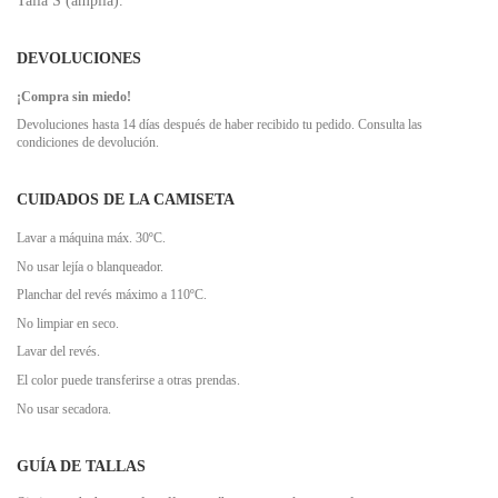
Talla S (amplia).
DEVOLUCIONES
¡Compra sin miedo!
Devoluciones hasta 14 días después de haber recibido tu pedido. Consulta las
condiciones de devolución.
CUIDADOS DE LA CAMISETA
Lavar a máquina máx. 30ºC.
No usar lejía o blanqueador.
Planchar del revés máximo a 110ºC.
No limpiar en seco.
Lavar del revés.
El color puede transferirse a otras prendas.
No usar secadora.
GUÍA DE TALLAS